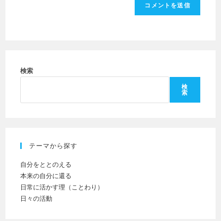
力
入
ー
し
力
ザ
て
し
ー
コ
て
名
メ
く
を
ン
だ
検索
入
ト
さ
力
検
索
い。
し
(任
て
意)
く
だ
テーマから探す
さ
い
自分をととのえる
本来の自分に還る
日常に活かす理（ことわり）
日々の活動