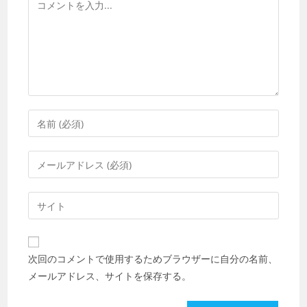
コ
メ
ン
ト
コ
メ
ン
メ
ト
ー
す
ル
Web
る
ア
サ
名
ド
イ
前
レ
ト
ま
次回のコメントで使用するためブラウザーに自分の名前、
ス
の
た
メールアドレス、サイトを保存する。
を
URL
は
入
を
ユ