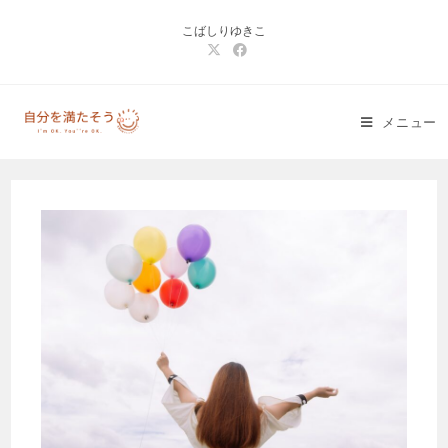
コ
こばしりゆきこ
ン
テ
ン
ツ
メニュー
へ
ス
キ
ッ
プ