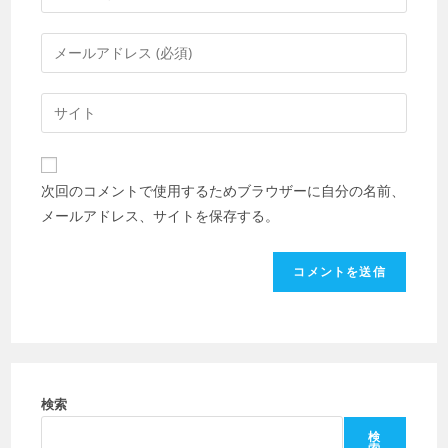
メ
ン
メ
ト
ー
す
ル
Web
る
ア
サ
名
ド
イ
前
レ
ト
ま
次回のコメントで使用するためブラウザーに自分の名前、
ス
の
た
メールアドレス、サイトを保存する。
を
URL
は
入
を
ユ
力
入
ー
し
力
ザ
て
し
ー
コ
て
名
メ
く
を
ン
だ
検索
入
ト
さ
力
検