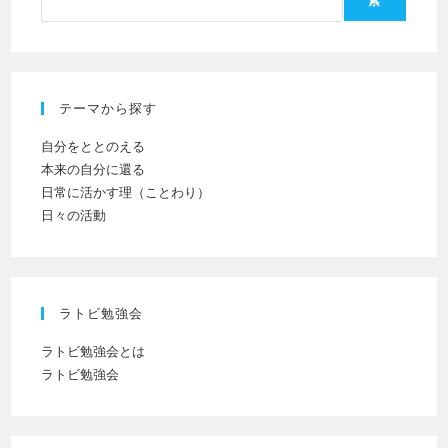
索
い。
し
(任
て
意)
く
だ
テーマから探す
さ
い
自分をととのえる
本来の自分に還る
日常に活かす理（ことわり）
日々の活動
ラトビ勉強会
ラトビ勉強会とは
ラトビ勉強会