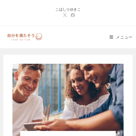
コ
こばしりゆきこ
ン
テ
ン
ツ
メニュー
へ
ス
キ
ッ
プ