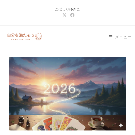
コ
こばしりゆきこ
ン
テ
ン
ツ
メニュー
へ
ス
キ
ッ
プ