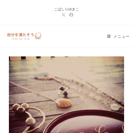
コ
こばしりゆきこ
ン
テ
ン
ツ
メニュー
へ
ス
キ
ッ
プ