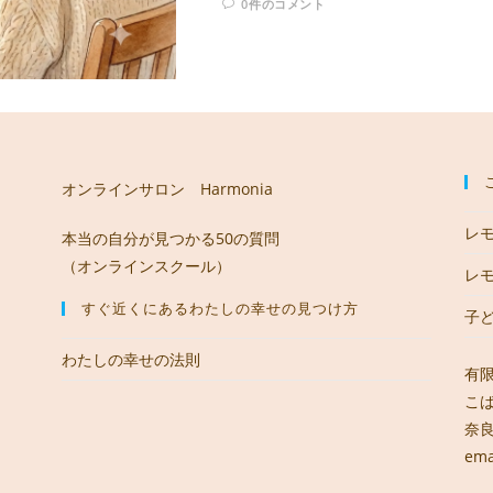
0件のコメント
オンラインサロン Harmonia
レ
本当の自分が見つかる50の質問
（オンラインスクール）
レ
すぐ近くにあるわたしの幸せの見つけ方
子
わたしの幸せの法則
有
こ
奈良
ema