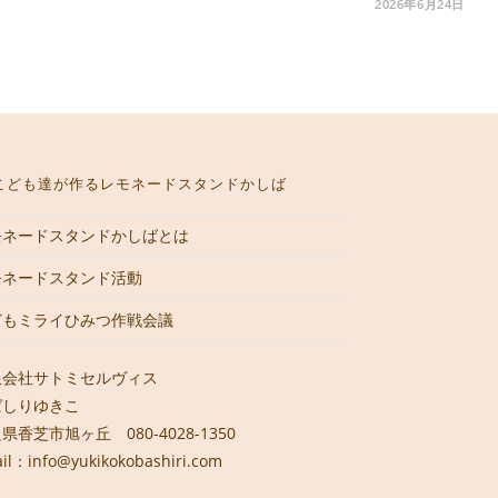
2026年6月24日
ト
の
こども達が作るレモネードスタンドかしば
モネードスタンドかしばとは
検
モネードスタンド活動
どもミライひみつ作戦会議
索
限会社サトミセルヴィス
ばしりゆきこ
を
県香芝市旭ヶ丘 080-4028-1350
il：info@yukikokobashiri.com
ト