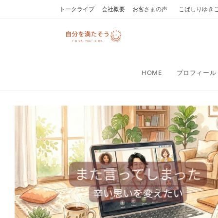
コ
トークライブ
会社概要
お客さまの声
こばしりゆき
ン
テ
ン
ツ
へ
HOME
プロフィール
ス
キ
ッ
プ