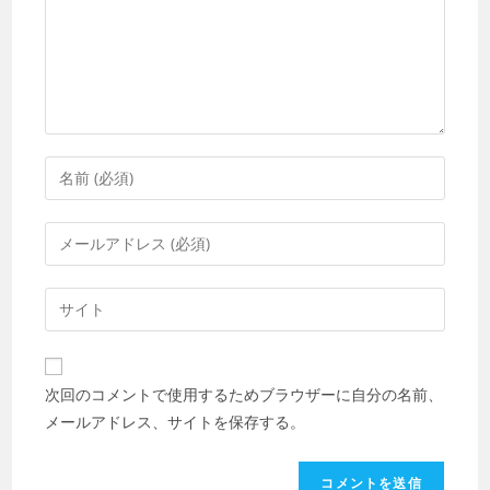
メ
ン
ト
コ
メ
ン
メ
ト
ー
す
ル
Web
る
ア
サ
名
ド
イ
前
レ
ト
ま
次回のコメントで使用するためブラウザーに自分の名前、
ス
の
た
メールアドレス、サイトを保存する。
を
URL
は
入
を
ユ
力