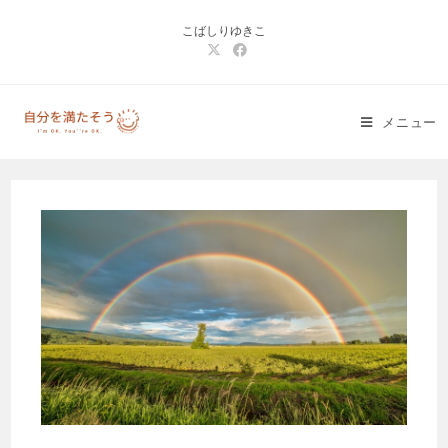
コ
こばしりゆきこ
ン
テ
ン
ツ
メニュー
へ
ス
キ
ッ
プ