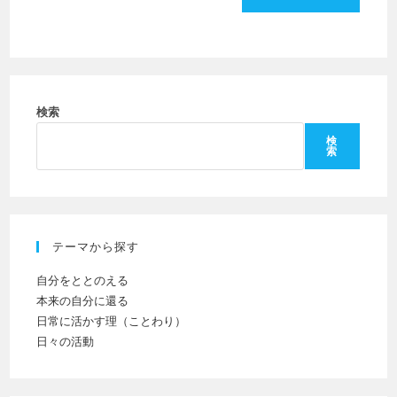
入
ー
し
力
ザ
て
し
ー
コ
て
名
メ
く
を
ン
だ
検索
入
ト
さ
力
検
索
い。
し
(任
て
意)
く
だ
テーマから探す
さ
い
自分をととのえる
本来の自分に還る
日常に活かす理（ことわり）
日々の活動