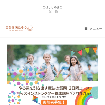
コ
こばしりゆきこ
ン
テ
ン
ツ
メニュー
へ
ス
キ
ッ
プ