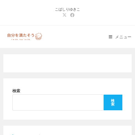
コ
こばしりゆきこ
ン
テ
ン
ツ
メニュー
へ
ス
キ
ッ
プ
検索
検
索