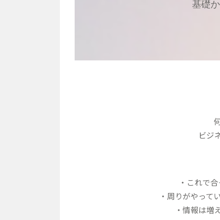
基礎か
ビジ
・これで合
・周りがやって
・情報は増