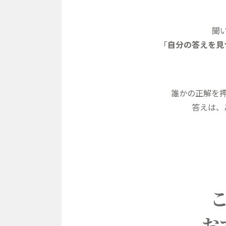
聞
「
自分の答えを見
誰かの正解を
答えは、
お