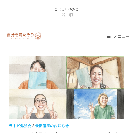
コ
こばしりゆきこ
ン
テ
ン
ツ
メニュー
へ
ス
キ
ッ
プ
ラトビ勉強会
/
最新講座のお知らせ