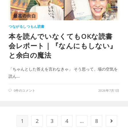
つながるしつもん読書
本を読んでいなくてもOKな読書
会レポート｜『なんにもしない』
と余白の魔法
「ちゃんとした答えを言わなきゃ」 そう思って、場の空気を
読ん…
0件のコメント
2026年7月1日
1
2
3
4
…
8
次のペー