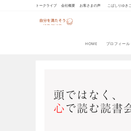
コ
トークライブ
会社概要
お客さまの声
こばしりゆき
ン
テ
ン
ツ
へ
HOME
プロフィール
ス
キ
ッ
プ