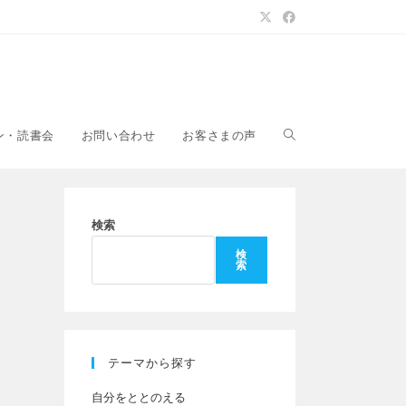
ウ
ン・読書会
お問い合わせ
お客さまの声
ェ
検索
検
索
ブ
サ
テーマから探す
自分をととのえる
イ