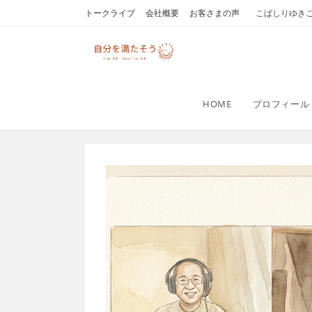
コ
トークライブ
会社概要
お客さまの声
こばしりゆき
ン
テ
ン
ツ
へ
HOME
プロフィール
ス
キ
ッ
プ