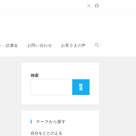
ウ
ン・読書会
お問い合わせ
お客さまの声
ェ
検索
検
索
ブ
サ
テーマから探す
自分をととのえる
イ