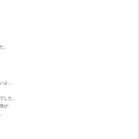
た。
いよ」
でした。
情が
。