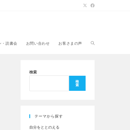
ウ
ン・読書会
お問い合わせ
お客さまの声
ェ
検索
検
索
ブ
サ
テーマから探す
自分をととのえる
イ