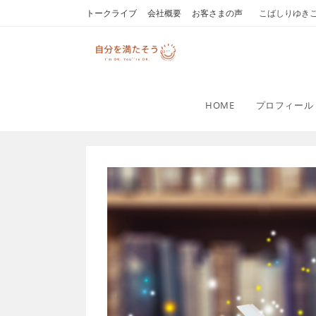
コ
トークライブ
会社概要
お客さまの声
こばしりゆき
ン
テ
ン
ツ
へ
HOME
プロフィール
ス
キ
ッ
プ