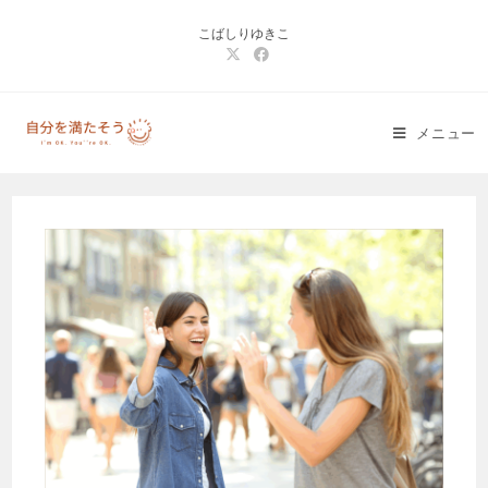
コ
こばしりゆきこ
ン
テ
ン
ツ
メニュー
へ
ス
キ
ッ
プ