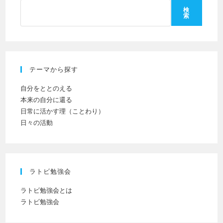
ト
さ
力
検
索
い。
し
(任
て
意)
く
だ
テーマから探す
さ
い
自分をととのえる
本来の自分に還る
日常に活かす理（ことわり）
日々の活動
ラトビ勉強会
ラトビ勉強会とは
ラトビ勉強会