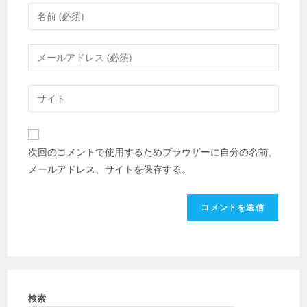
コ
メ
ン
メ
ト
ー
す
ル
Web
る
ア
サ
名
ド
イ
前
レ
ト
ま
次回のコメントで使用するためブラウザーに自分の名前、
ス
の
た
メールアドレス、サイトを保存する。
を
URL
は
入
を
ユ
力
入
ー
し
力
ザ
て
し
ー
コ
て
名
メ
く
を
ン
だ
検索
入