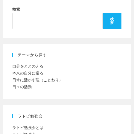
く
を
ン
だ
検索
入
ト
さ
力
検
索
い。
し
(任
て
意)
く
だ
テーマから探す
さ
い
自分をととのえる
本来の自分に還る
日常に活かす理（ことわり）
日々の活動
ラトビ勉強会
ラトビ勉強会とは