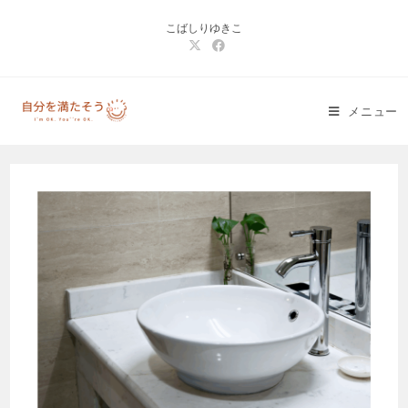
コ
こばしりゆきこ
ン
テ
ン
ツ
メニュー
へ
ス
キ
ッ
プ