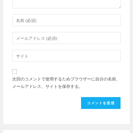
コ
メ
ン
メ
ト
ー
す
ル
Web
る
ア
サ
名
ド
イ
前
レ
ト
ま
次回のコメントで使用するためブラウザーに自分の名前、
ス
の
た
メールアドレス、サイトを保存する。
を
URL
は
入
を
ユ
力
入
ー
し
力
ザ
て
し
ー
コ
て
名
メ