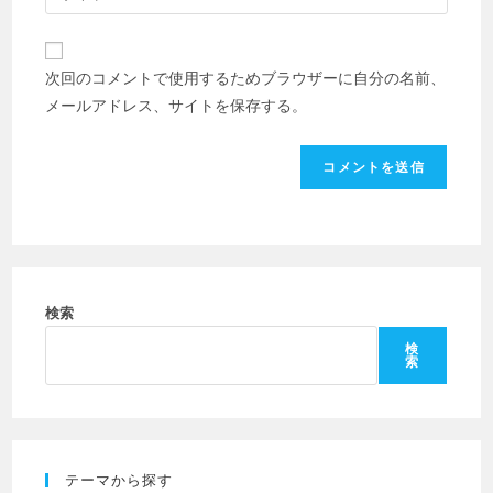
サ
名
ド
イ
前
レ
ト
ま
次回のコメントで使用するためブラウザーに自分の名前、
ス
の
た
メールアドレス、サイトを保存する。
を
URL
は
入
を
ユ
力
入
ー
し
力
ザ
て
し
ー
コ
て
名
メ
く
を
ン
だ
検索
入
ト
さ
力
検
索
い。
し
(任
て
意)
く
だ
テーマから探す
さ