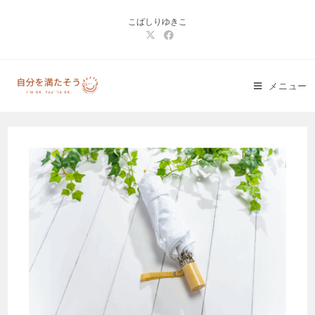
コ
こばしりゆきこ
ン
テ
ン
ツ
メニュー
へ
ス
キ
ッ
プ