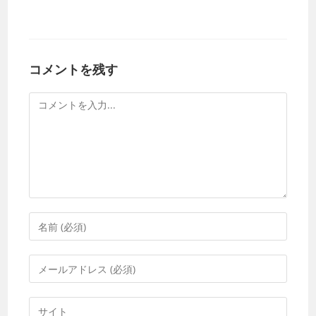
コメントを残す
コ
メ
ン
ト
コ
メ
ン
メ
ト
ー
す
ル
Web
る
ア