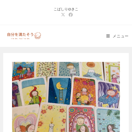
コ
こばしりゆきこ
ン
テ
ン
ツ
メニュー
へ
ス
キ
ッ
プ