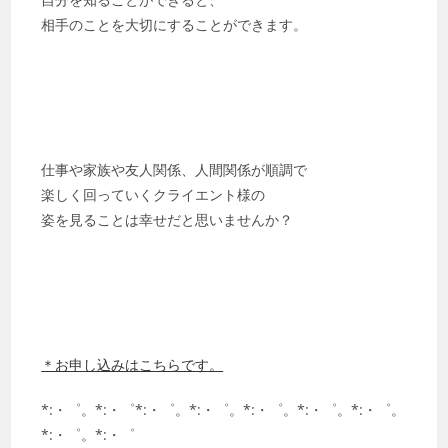
相手のことを大切にすることができます。
仕事や家族や友人関係、人間関係が順調で
楽しく回っていくクライエント様の
姿を見ることは幸せだと思いませんか？
＊お申し込みはこちらです。
*:・゜。*:・゜*:・゜。*:・゜。*:・゜。*:・゜。*:・゜。
*:・゜。*:・゜