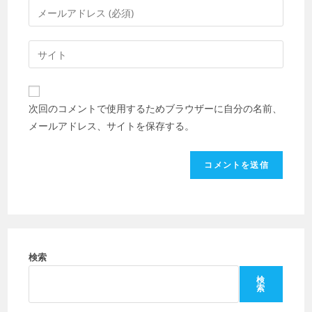
メ
ト
ー
す
ル
Web
る
ア
サ
名
ド
イ
前
レ
ト
ま
次回のコメントで使用するためブラウザーに自分の名前、
ス
の
た
メールアドレス、サイトを保存する。
を
URL
は
入
を
ユ
力
入
ー
し
力
ザ
て
し
ー
コ
て
名
メ
く
を
ン
だ
検索
入
ト
さ
力
検
索
い。
し
(任