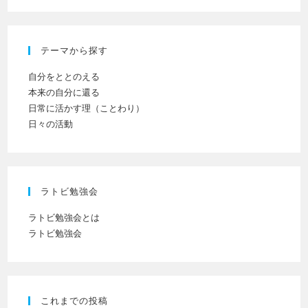
て
意)
く
だ
テーマから探す
さ
い
自分をととのえる
本来の自分に還る
日常に活かす理（ことわり）
日々の活動
ラトビ勉強会
ラトビ勉強会とは
ラトビ勉強会
これまでの投稿