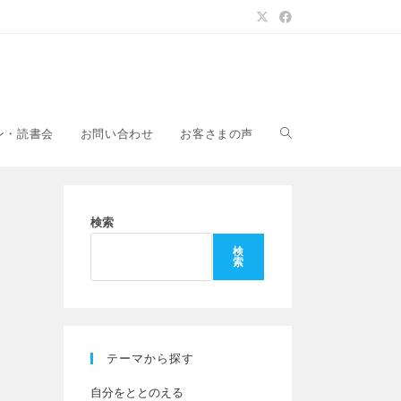
ウ
ン・読書会
お問い合わせ
お客さまの声
ェ
検索
検
索
ブ
サ
テーマから探す
自分をととのえる
イ