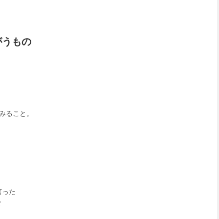
がうもの
みること。
言った
メ