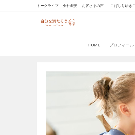
コ
トークライブ
会社概要
お客さまの声
こばしりゆき
ン
テ
ン
ツ
へ
HOME
プロフィール
ス
キ
ッ
プ