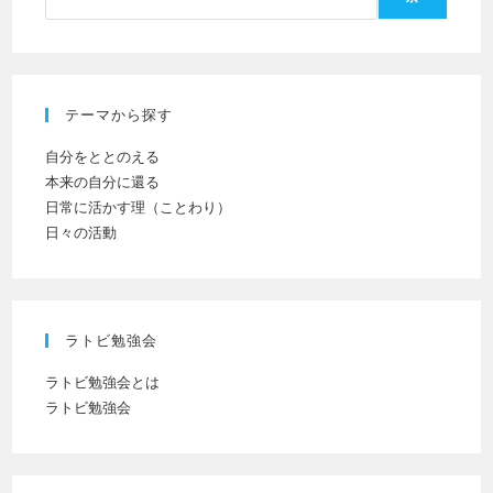
い。
し
(任
て
意)
く
だ
テーマから探す
さ
い
自分をととのえる
本来の自分に還る
日常に活かす理（ことわり）
日々の活動
ラトビ勉強会
ラトビ勉強会とは
ラトビ勉強会