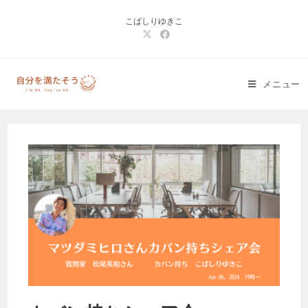
コ
こばしりゆきこ
ン
テ
ン
ツ
メニュー
へ
ス
キ
ッ
プ