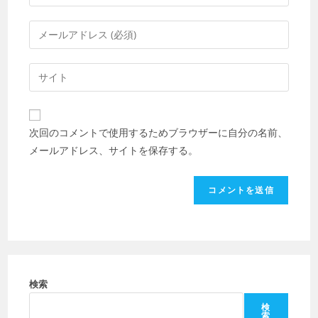
メ
ン
メ
ト
ー
す
ル
Web
る
ア
サ
名
ド
イ
前
レ
ト
ま
次回のコメントで使用するためブラウザーに自分の名前、
ス
の
た
メールアドレス、サイトを保存する。
を
URL
は
入
を
ユ
力
入
ー
し
力
ザ
て
し
ー
コ
て
名
メ
く
を
ン
だ
検索
入
ト
さ
力
検
索