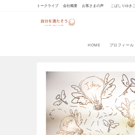
コ
トークライブ
会社概要
お客さまの声
こばしりゆき
ン
テ
ン
ツ
へ
HOME
プロフィール
ス
キ
ッ
プ