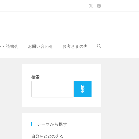
ウ
ン・読書会
お問い合わせ
お客さまの声
ェ
検索
検
索
ブ
サ
テーマから探す
自分をととのえる
イ