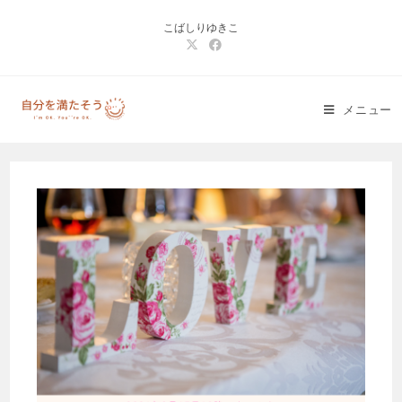
コ
こばしりゆきこ
ン
テ
ン
ツ
メニュー
へ
ス
キ
ッ
プ