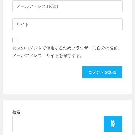
ン
メ
ト
ー
す
ル
Web
る
ア
サ
名
ド
イ
前
レ
ト
ま
次回のコメントで使用するためブラウザーに自分の名前、
ス
の
た
メールアドレス、サイトを保存する。
を
URL
は
入
を
ユ
力
入
ー
し
力
ザ
て
し
ー
コ
て
名
メ
く
を
ン
だ
検索
入
ト
さ
力
検
索
い。
し
(任