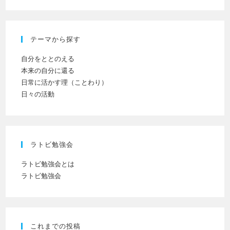
て
意)
く
だ
テーマから探す
さ
い
自分をととのえる
本来の自分に還る
日常に活かす理（ことわり）
日々の活動
ラトビ勉強会
ラトビ勉強会とは
ラトビ勉強会
これまでの投稿