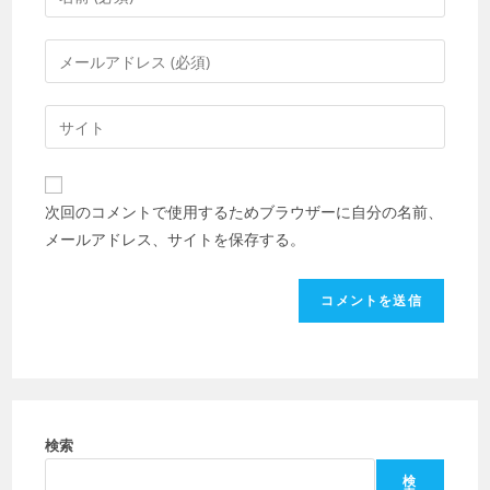
メ
ン
メ
ト
ー
す
ル
Web
る
ア
サ
名
ド
イ
前
レ
ト
ま
次回のコメントで使用するためブラウザーに自分の名前、
ス
の
た
メールアドレス、サイトを保存する。
を
URL
は
入
を
ユ
力
入
ー
し
力
ザ
て
し
ー
コ
て
名
メ
く
を
ン
だ
検索
入
ト
さ
力
検