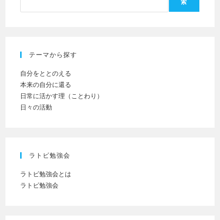
索
い。
し
(任
て
意)
く
だ
テーマから探す
さ
い
自分をととのえる
本来の自分に還る
日常に活かす理（ことわり）
日々の活動
ラトビ勉強会
ラトビ勉強会とは
ラトビ勉強会