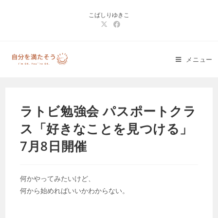
コ
こばしりゆきこ
ン
テ
ン
ツ
メニュー
へ
ス
キ
ッ
ラトビ勉強会 パスポートクラ
プ
ス「好きなことを見つける」
7月8日開催
何かやってみたいけど、
何から始めればいいかわからない。