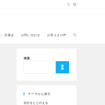
ウ
ン・読書会
お問い合わせ
お客さまの声
ェ
検索
検
索
ブ
サ
テーマから探す
自分をととのえる
イ