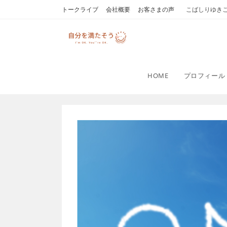
コ
トークライブ
会社概要
お客さまの声
こばしりゆき
ン
テ
ン
ツ
へ
HOME
プロフィール
ス
キ
ッ
プ