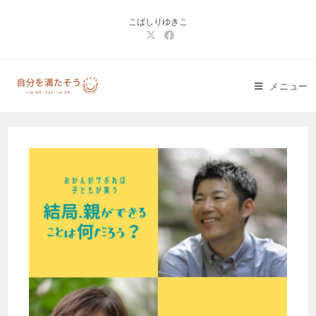
コ
こばしりゆきこ
ン
テ
ン
ツ
メニュー
へ
ス
キ
ッ
プ