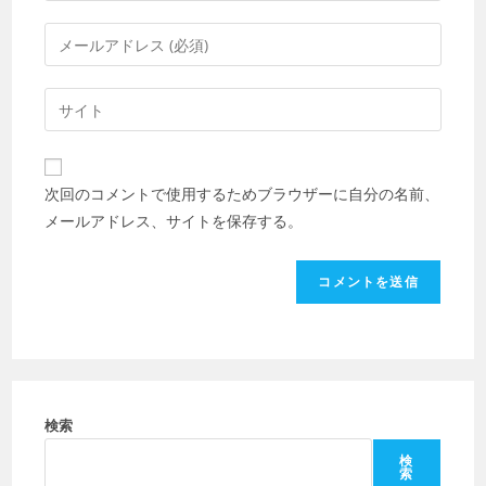
ン
メ
ト
ー
す
ル
Web
る
ア
サ
名
ド
イ
前
レ
ト
ま
次回のコメントで使用するためブラウザーに自分の名前、
ス
の
た
メールアドレス、サイトを保存する。
を
URL
は
入
を
ユ
力
入
ー
し
力
ザ
て
し
ー
コ
て
名
メ
く
を
ン
だ
検索
入
ト
さ
力
検
索
い。
し