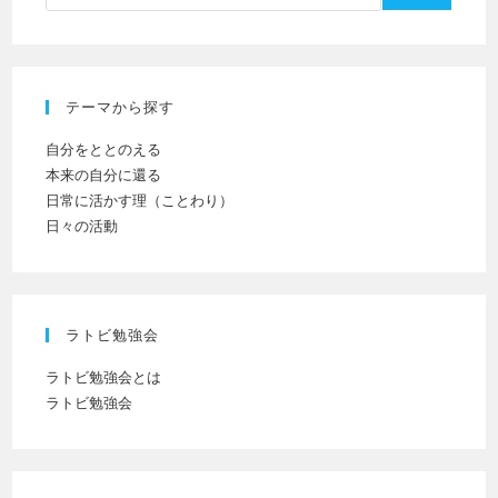
(任
て
意)
く
だ
テーマから探す
さ
い
自分をととのえる
本来の自分に還る
日常に活かす理（ことわり）
日々の活動
ラトビ勉強会
ラトビ勉強会とは
ラトビ勉強会