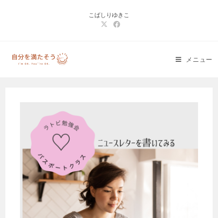
コ
こばしりゆきこ
ン
テ
ン
ツ
メニュー
へ
ス
キ
ッ
プ