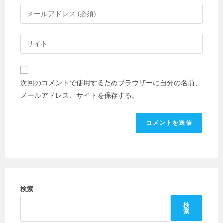
ン
メ
ト
ー
す
ル
Web
る
ア
サ
名
ド
イ
前
レ
ト
ま
次回のコメントで使用するためブラウザーに自分の名前、
ス
の
た
メールアドレス、サイトを保存する。
を
URL
は
入
を
ユ
力
入
ー
し
力
ザ
て
し
ー
コ
て
名
メ
く
を
ン
だ
検索
入
ト
さ
力
検
索
い。
し