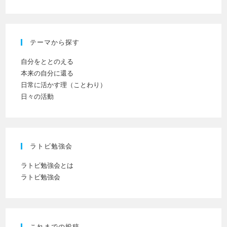
(任
て
意)
く
だ
テーマから探す
さ
い
自分をととのえる
本来の自分に還る
日常に活かす理（ことわり）
日々の活動
ラトビ勉強会
ラトビ勉強会とは
ラトビ勉強会
これまでの投稿