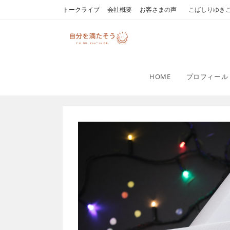
コ
トークライブ
会社概要
お客さまの声
こばしりゆき
ン
テ
ン
ツ
へ
HOME
プロフィール
ス
キ
ッ
プ