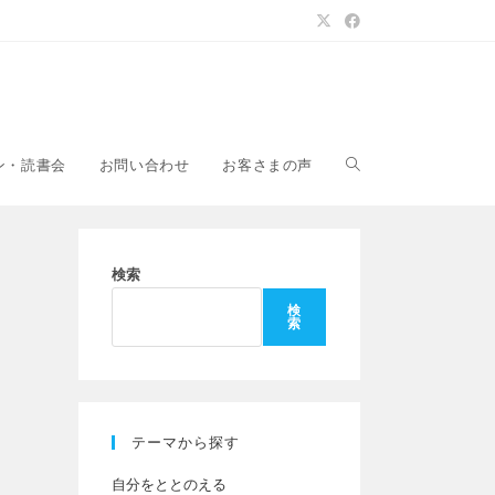
ウ
ン・読書会
お問い合わせ
お客さまの声
ェ
検索
検
索
ブ
サ
テーマから探す
自分をととのえる
イ