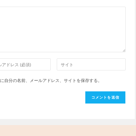
Web
サ
イ
に自分の名前、メールアドレス、サイトを保存する。
ト
の
URL
を
入
力
し