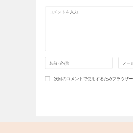
コ
メ
ン
ト
コ
メ
メ
ー
ン
ル
次回のコメントで使用するためブラウザー
ト
ア
す
ド
る
レ
名
ス
前
を
ま
入
た
力