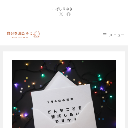
コ
こばしりゆきこ
ン
テ
ン
ツ
メニュー
へ
ス
キ
ッ
プ