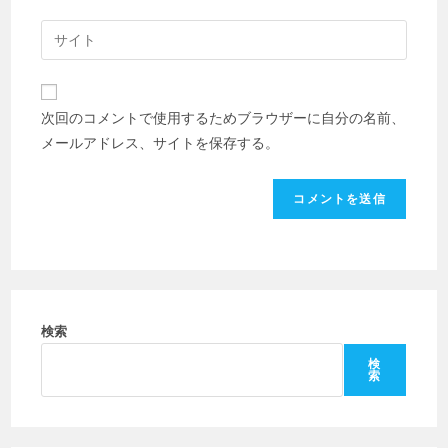
す
ル
Web
る
ア
サ
名
ド
イ
前
レ
ト
ま
次回のコメントで使用するためブラウザーに自分の名前、
ス
の
た
メールアドレス、サイトを保存する。
を
URL
は
入
を
ユ
力
入
ー
し
力
ザ
て
し
ー
コ
て
名
メ
く
を
ン
だ
検索
入
ト
さ
力
検
索
い。
し
(任
て
意)
く