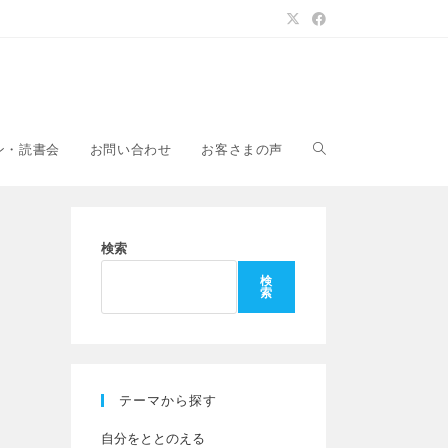
ウ
ン・読書会
お問い合わせ
お客さまの声
ェ
検索
検
索
ブ
サ
テーマから探す
自分をととのえる
イ