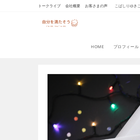
コ
トークライブ
会社概要
お客さまの声
こばしりゆき
ン
テ
ン
ツ
へ
HOME
プロフィール
ス
キ
ッ
プ