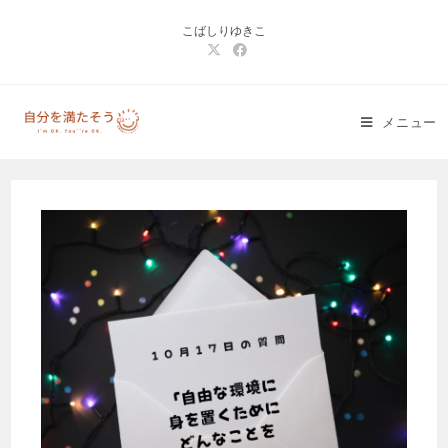
コ
こばしりゆきこ
ン
テ
ン
ツ
メニュー
へ
ス
キ
ッ
プ