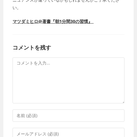
い。
マツダミヒロ@
著書
『朝1分間30の習慣』
コメントを残す
コ
メ
ン
ト
コ
メ
ン
メ
ト