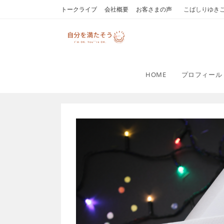
コ
トークライブ
会社概要
お客さまの声
こばしりゆき
ン
テ
ン
ツ
へ
HOME
プロフィール
ス
キ
ッ
プ