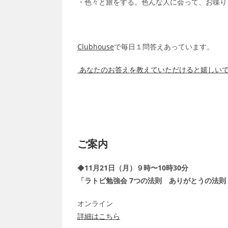
・色々と旅をする。色んな人に会って、お喋り
Clubhouse
で毎日１問答えあっています。
あなたのお答えを教えていただけると嬉しい
ご案内
◆
11月21日（月）９時〜10時30分
「ラトビ勉強会 7つの法則 ありがとうの法則
オンライン
詳細はこちら