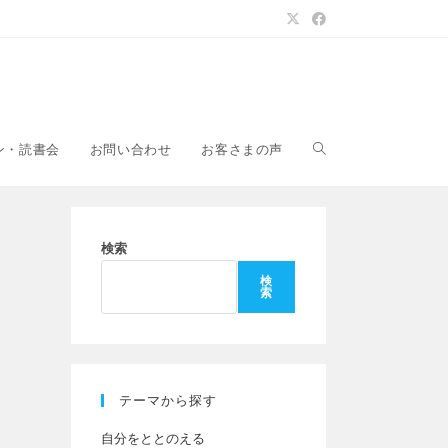
ウ
ン・読書会
お問い合わせ
お客さまの声
ェ
検索
検
索
ブ
サ
テーマから探す
自分をととのえる
イ