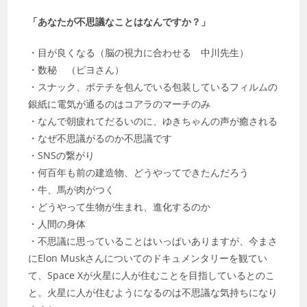
「あなたが不思議なことはなんですか？」
・目が良くなる（脳の視力に合わせる 中川先生）
・数秘 （ピヨさん）
・スナック、ポテチを包んでいる包装しているフィルムの
銀紙に電気が通るのはコアラのマーチのみ
・なんで朝疲れてだるいのに、ゆきちゃんの声が癒される
・なぜ不思議がるのか不思議です
・SNSの繋がり
・何百年も前の建造物、どうやってできたんだろう
・牛、馬が肉がつく
・どうやって生物が生まれ、進化するのか
・人間の身体
・不思議に思っていることはいっぱいありますが、今まさ
にElon Muskさんについてのドキュメンタリーを観てい
て、Space Xが火星に人が住むことを目指しているとのこ
と。火星に人が住むようになるのは不思議な気持ちになり