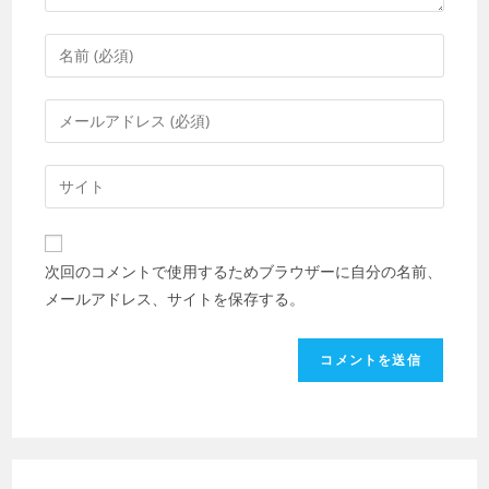
コ
メ
ン
メ
ト
ー
す
ル
Web
る
ア
サ
名
ド
イ
前
レ
ト
ま
次回のコメントで使用するためブラウザーに自分の名前、
ス
の
た
メールアドレス、サイトを保存する。
を
URL
は
入
を
ユ
力
入
ー
し
力
ザ
て
し
ー
コ
て
名
メ
く
を