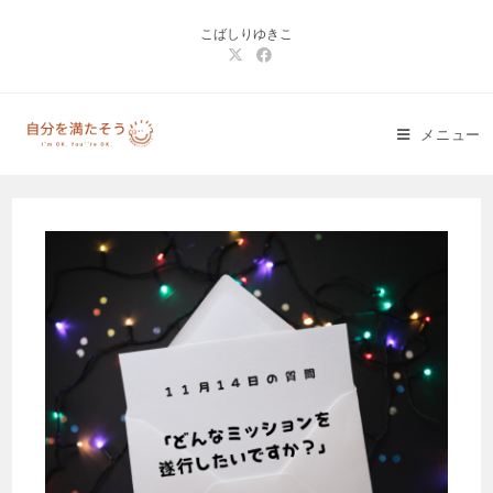
コ
こばしりゆきこ
ン
テ
ン
ツ
メニュー
へ
ス
キ
ッ
プ