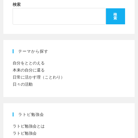
ン
だ
検索
入
ト
さ
力
検
索
い。
し
(任
て
意)
く
だ
テーマから探す
さ
い
自分をととのえる
本来の自分に還る
日常に活かす理（ことわり）
日々の活動
ラトビ勉強会
ラトビ勉強会とは
ラトビ勉強会