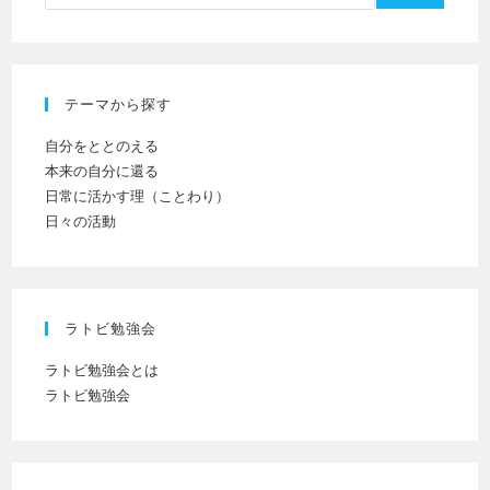
(任
て
意)
く
だ
テーマから探す
さ
い
自分をととのえる
本来の自分に還る
日常に活かす理（ことわり）
日々の活動
ラトビ勉強会
ラトビ勉強会とは
ラトビ勉強会