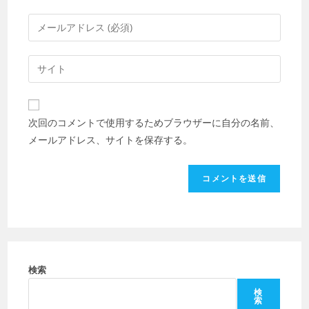
ン
メ
ト
ー
す
ル
Web
る
ア
サ
名
ド
イ
前
レ
ト
ま
次回のコメントで使用するためブラウザーに自分の名前、
ス
の
た
メールアドレス、サイトを保存する。
を
URL
は
入
を
ユ
力
入
ー
し
力
ザ
て
し
ー
コ
て
名
メ
く
を
ン
だ
検索
入
ト
さ
力
検
索
い。
し