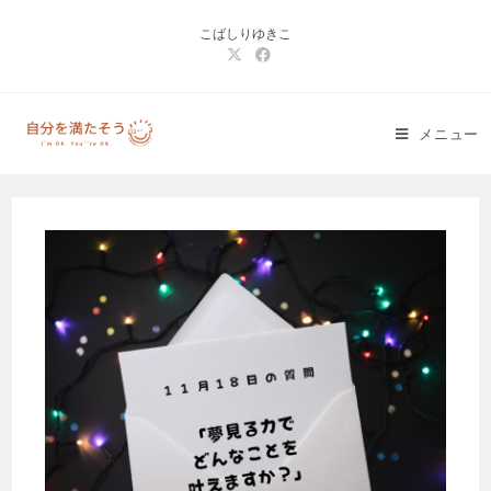
コ
こばしりゆきこ
ン
テ
ン
ツ
メニュー
へ
ス
キ
ッ
プ