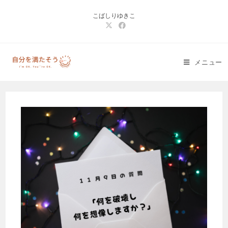
コ
こばしりゆきこ
ン
テ
ン
ツ
メニュー
へ
ス
キ
ッ
プ