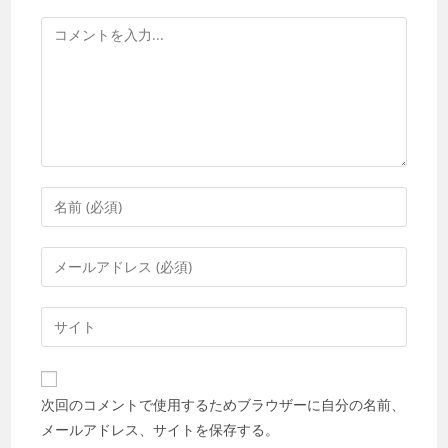
コ
メ
ン
ト
コ
メ
ン
メ
ト
ー
す
ル
Web
る
ア
サ
名
ド
イ
前
レ
ト
ま
次回のコメントで使用するためブラウザーに自分の名前、
ス
の
た
メールアドレス、サイトを保存する。
を
URL