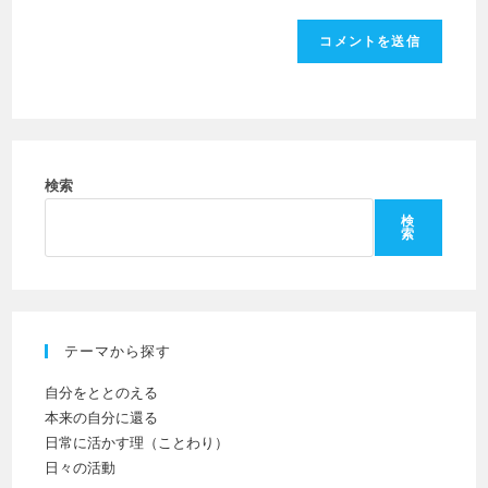
は
入
を
ユ
力
入
ー
し
力
ザ
て
し
ー
コ
て
名
メ
く
を
ン
だ
検索
入
ト
さ
力
検
索
い。
し
(任
て
意)
く
だ
テーマから探す
さ
い
自分をととのえる
本来の自分に還る
日常に活かす理（ことわり）
日々の活動