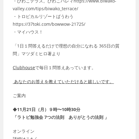
・びわこテラス。びわこバレィhttps://www.biwako-
valley.com/tips/biwako_terrace/
・トロピカルリゾートばうわう
https://37toki.com/bowwow-21725/
・マイハウス！
「1日１問答えるだけで理想の自分になれる 365日の質
問」マツダミヒロ著より
Clubhouse
で毎日１問答えあっています。
あなたのお答えを教えていただけると嬉しいです。
ご案内
◆
11月21日（月）９時〜10時30分
「ラトビ勉強会 7つの法則 ありがとうの法則 」
オンライン
詳細はこちら