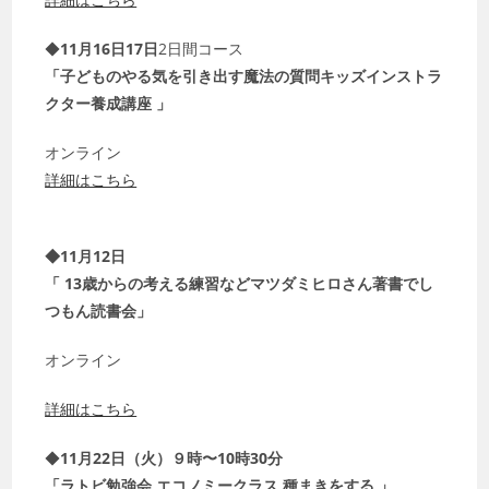
◆
11月16日17日
2日間コース
「子どものやる気を引き出す魔法の質問キッズインストラ
クター養成講座 」
オンライン
詳細はこちら
◆11月12日
「 13歳からの考える練習などマツダミヒロさん著書でし
つもん読書会」
オンライン
詳細はこちら
◆
11月22日（火）９時〜10時30分
「ラトビ勉強会 エコノミークラス 種まきをする 」