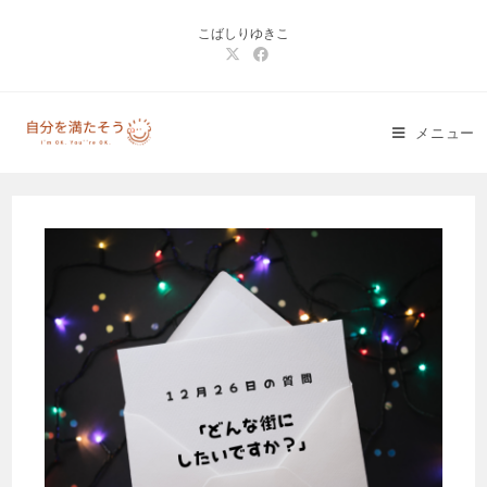
コ
こばしりゆきこ
ン
テ
ン
ツ
メニュー
へ
ス
キ
ッ
プ