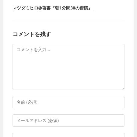
マツダミヒロ@著書『朝1分間30の習慣』
コメントを残す
コ
メ
ン
ト
コ
メ
ン
メ
ト
ー
す
ル
Web