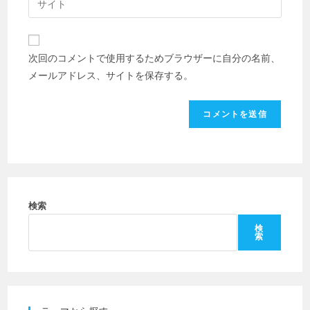
る
ア
サ
名
ド
イ
前
レ
ト
ま
次回のコメントで使用するためブラウザーに自分の名前、
ス
の
た
メールアドレス、サイトを保存する。
を
URL
は
入
を
ユ
力
入
ー
し
力
ザ
て
し
ー
コ
て
名
メ
く
を
ン
だ
検索
入
ト
さ
力
検
索
い。
し
(任
て
意)
く
だ