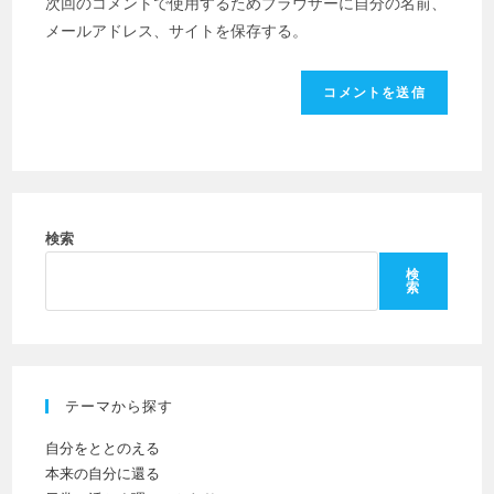
次回のコメントで使用するためブラウザーに自分の名前、
ス
の
た
メールアドレス、サイトを保存する。
を
URL
は
入
を
ユ
力
入
ー
し
力
ザ
て
し
ー
コ
て
名
メ
く
を
ン
だ
検索
入
ト
さ
力
検
索
い。
し
(任
て
意)
く
だ
テーマから探す
さ
い
自分をととのえる
本来の自分に還る