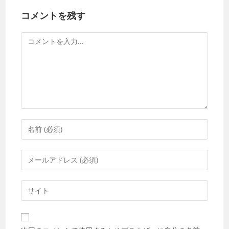
コメントを残す
コ
メ
ン
ト
コ
メ
ン
メ
ト
ー
す
ル
Web
る
ア
サ
名
ド
イ
前
レ
ト
ま