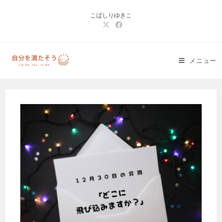
コ
こばしりゆきこ
ン
テ
ン
ツ
メニュー
へ
ス
キ
ッ
プ