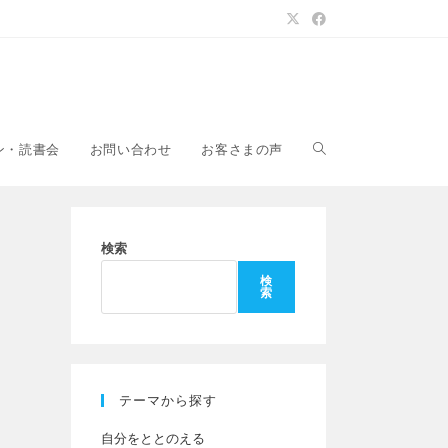
ウ
ン・読書会
お問い合わせ
お客さまの声
ェ
検索
検
索
ブ
サ
テーマから探す
自分をととのえる
イ