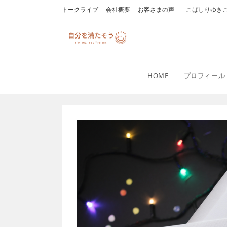
コ
トークライブ
会社概要
お客さまの声
こばしりゆき
ン
テ
ン
ツ
へ
HOME
プロフィール
ス
キ
ッ
プ