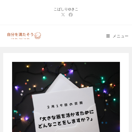
コ
こばしりゆきこ
ン
テ
ン
ツ
メニュー
へ
ス
キ
ッ
プ