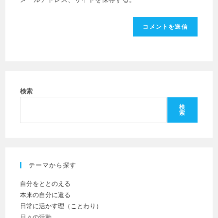
を
URL
は
入
を
ユ
力
入
ー
し
力
ザ
て
し
ー
コ
て
名
メ
く
を
ン
だ
検索
入
ト
さ
力
検
索
い。
し
(任
て
意)
く
だ
テーマから探す
さ
い
自分をととのえる
本来の自分に還る
日常に活かす理（ことわり）
日々の活動