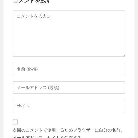
コメントを残す
コ
メ
ン
ト
コ
メ
ン
メ
ト
ー
す
ル
Web
る
ア
サ
名
ド
イ
前
レ
ト
ま
次回のコメントで使用するためブラウザーに自分の名前、
ス
の
た
メールアドレス、サイトを保存する。