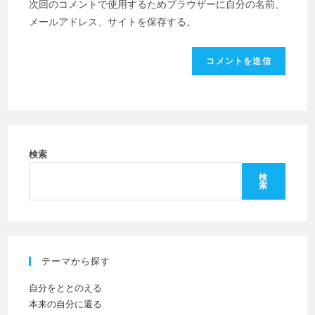
次回のコメントで使用するためブラウザーに自分の名前、
ス
の
た
メールアドレス、サイトを保存する。
を
URL
は
入
を
ユ
力
入
ー
し
力
ザ
て
し
ー
コ
て
名
メ
く
を
ン
だ
検索
入
ト
さ
力
検
索
い。
し
(任
て
意)
く
だ
テーマから探す
さ
い
自分をととのえる
本来の自分に還る