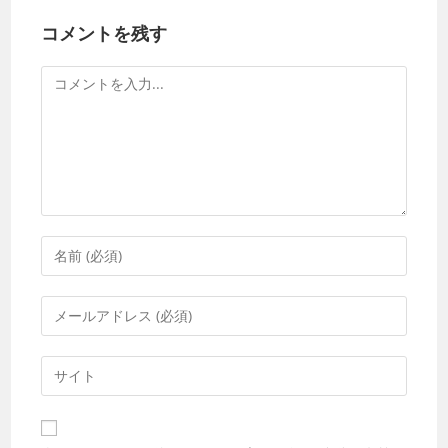
コメントを残す
コ
メ
ン
ト
コ
メ
ン
メ
ト
ー
す
ル
Web
る
ア
サ
名
ド
イ
前
レ
ト
ま