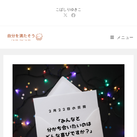
コ
こばしりゆきこ
ン
テ
ン
ツ
メニュー
へ
ス
キ
ッ
プ