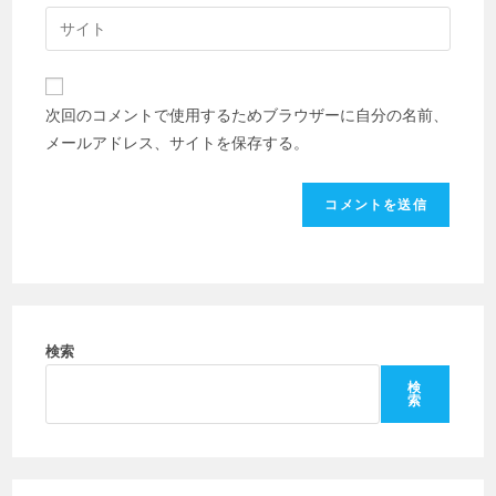
ル
Web
る
ア
サ
名
ド
イ
前
レ
ト
ま
次回のコメントで使用するためブラウザーに自分の名前、
ス
の
た
メールアドレス、サイトを保存する。
を
URL
は
入
を
ユ
力
入
ー
し
力
ザ
て
し
ー
コ
て
名
メ
く
を
ン
だ
検索
入
ト
さ
力
検
索
い。
し
(任
て
意)
く
だ