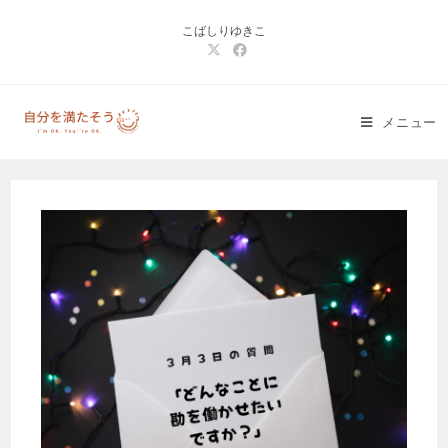
コ
こばしりゆきこ
ン
テ
ン
ツ
メニュー
へ
ス
キ
ッ
プ