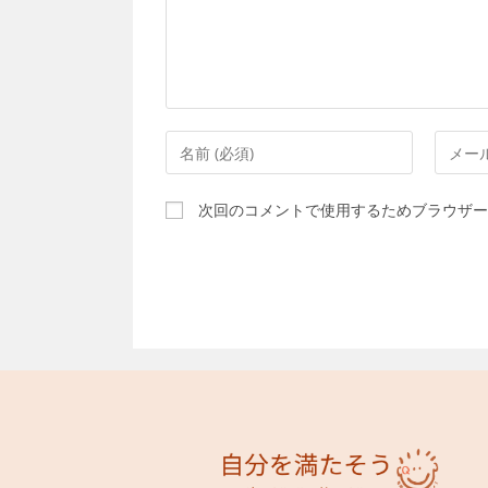
ン
ト
コ
メ
メ
ー
ン
ル
次回のコメントで使用するためブラウザー
ト
ア
す
ド
る
レ
名
ス
前
を
ま
入
た
力
は
し
ユ
て
ー
コ