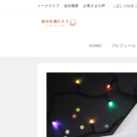
コ
トークライブ
会社概要
お客さまの声
こばしりゆき
ン
テ
ン
ツ
へ
HOME
プロフィール
ス
キ
ッ
プ