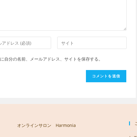
Web
サ
イ
に自分の名前、メールアドレス、サイトを保存する。
ト
の
URL
を
入
力
し
て
く
オンラインサロン Harmonia
だ