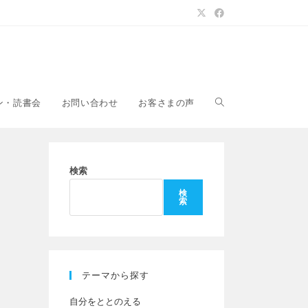
ウ
ン・読書会
お問い合わせ
お客さまの声
ェ
検索
検
索
ブ
サ
テーマから探す
自分をととのえる
イ