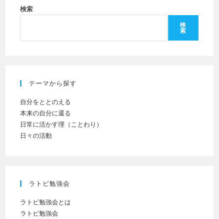
ン
だ
検索
入
ト
さ
力
検
索
い。
し
(任
て
意)
く
だ
テーマから探す
さ
い
自分をととのえる
本来の自分に還る
日常に活かす理（ことわり）
日々の活動
ラトビ勉強会
ラトビ勉強会とは
ラトビ勉強会