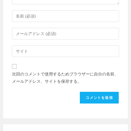
コ
メ
ン
メ
ト
ー
す
ル
Web
る
ア
サ
名
ド
イ
前
レ
ト
ま
次回のコメントで使用するためブラウザーに自分の名前、
ス
の
た
メールアドレス、サイトを保存する。
を
URL
は
入
を
ユ
力
入
ー
し
力
ザ
て
し
ー
コ
て
名
メ
く
を