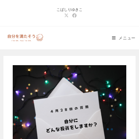
コ
こばしりゆきこ
ン
テ
ン
ツ
メニュー
へ
ス
キ
ッ
プ