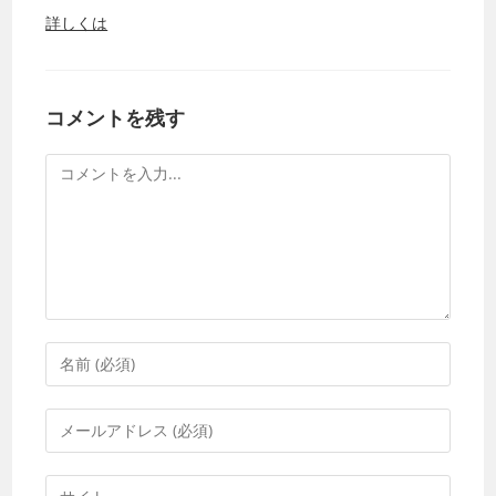
詳しくは
コメントを残す
コ
メ
ン
ト
コ
メ
ン
メ
ト
ー
す
ル
Web
る