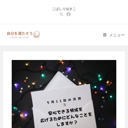
コ
こばしりゆきこ
ン
テ
ン
ツ
メニュー
へ
ス
キ
ッ
プ