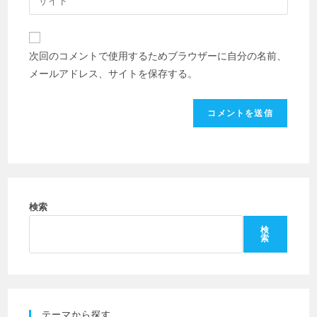
ア
サ
名
ド
イ
前
レ
ト
ま
次回のコメントで使用するためブラウザーに自分の名前、
ス
の
た
メールアドレス、サイトを保存する。
を
URL
は
入
を
ユ
力
入
ー
し
力
ザ
て
し
ー
コ
て
名
メ
く
を
ン
だ
検索
入
ト
さ
力
検
索
い。
し
(任
て
意)
く
だ
テーマから探す
さ