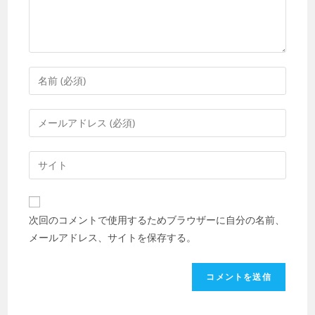
ト
コ
メ
ン
メ
ト
ー
す
ル
Web
る
ア
サ
名
ド
イ
前
レ
ト
ま
次回のコメントで使用するためブラウザーに自分の名前、
ス
の
た
メールアドレス、サイトを保存する。
を
URL
は
入
を
ユ
力
入
ー
し
力
ザ
て