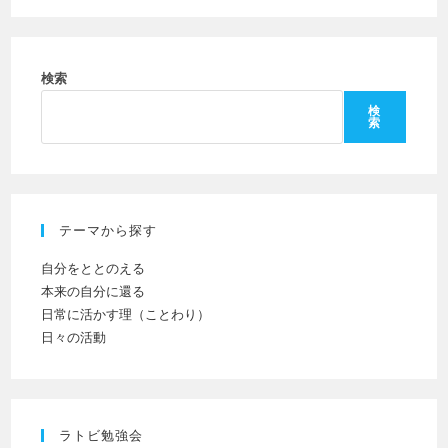
し
ー
コ
て
名
メ
く
を
ン
だ
検索
入
ト
さ
力
検
索
い。
し
(任
て
意)
く
だ
テーマから探す
さ
い
自分をととのえる
本来の自分に還る
日常に活かす理（ことわり）
日々の活動
ラトビ勉強会