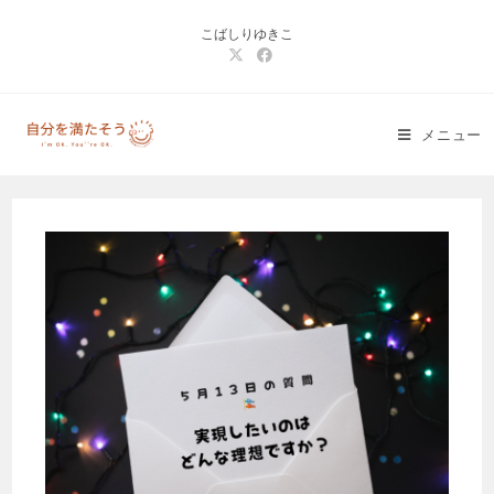
コ
こばしりゆきこ
ン
テ
ン
ツ
メニュー
へ
ス
キ
ッ
プ