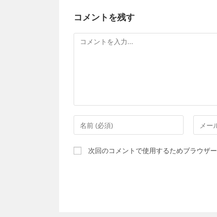
コメントを残す
コ
メ
ン
ト
コ
メ
メ
ー
ン
ル
次回のコメントで使用するためブラウザー
ト
ア
す
ド
る
レ
名
ス
前
を