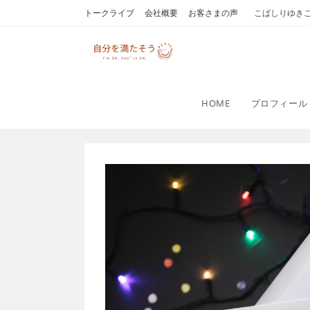
コ
トークライブ
会社概要
お客さまの声
こばしりゆき
ン
テ
ン
ツ
へ
HOME
プロフィール
ス
キ
ッ
プ