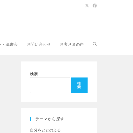
ウ
ン・読書会
お問い合わせ
お客さまの声
ェ
検索
検
索
ブ
サ
テーマから探す
自分をととのえる
イ