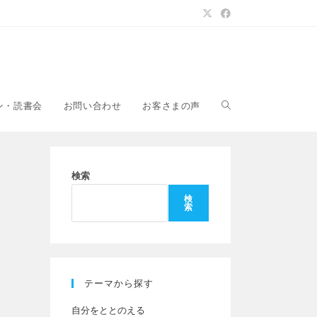
ウ
ン・読書会
お問い合わせ
お客さまの声
ェ
検索
検
索
ブ
サ
テーマから探す
自分をととのえる
イ