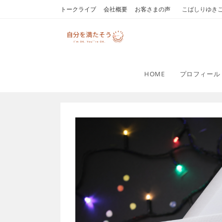
コ
トークライブ
会社概要
お客さまの声
こばしりゆき
ン
テ
ン
ツ
へ
HOME
プロフィール
ス
キ
ッ
プ