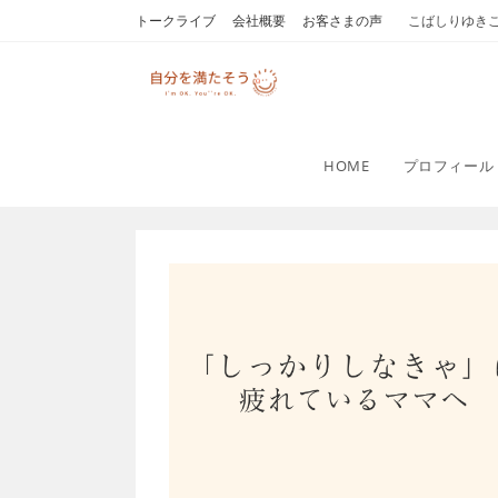
コ
トークライブ
会社概要
お客さまの声
こばしりゆき
ン
テ
ン
ツ
へ
HOME
プロフィール
ス
キ
ッ
プ