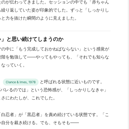
たのが伝わってきました。セッションの中でも「赤ちゃん
も繰り返していた姿が印象的でした。ずっと「しっかりし
っと力を抜けた瞬間のように見えました。
ゃ」と思い続けてしまうのか
マの中に「もう完成しておかねばならない」という感覚が
段階を勉強して——やってもやっても、「それでも知らな
くなっていく。
」
と呼ばれる状態に近いものです。
Clance & Imes, 1978
がバレるのでは」という恐怖感が、「しっかりしなきゃ」
まさにわたしが、これでした。
「白忍者」が「黒忍者」を責め続けている状態です。「こ
い自分を裁き続ける。でも、そもそも——