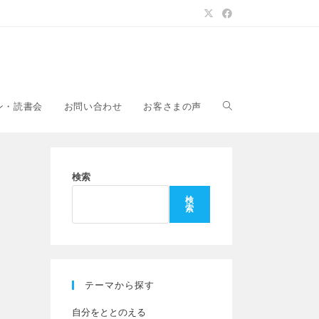
ウ
ン・読書会
お問い合わせ
お客さまの声
ェ
検索
検
索
ブ
サ
テーマから探す
自分をととのえる
イ