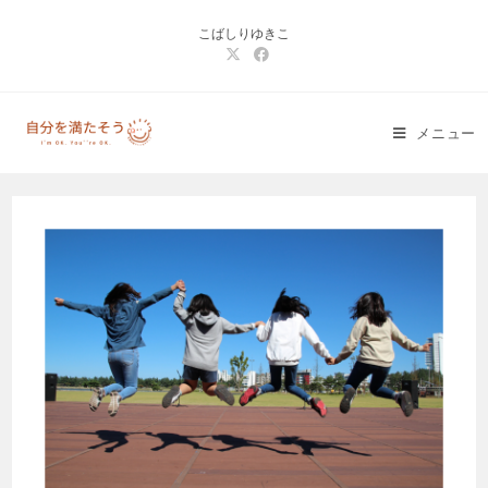
コ
こばしりゆきこ
ン
テ
ン
ツ
メニュー
へ
ス
キ
ッ
プ