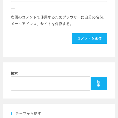
サ
名
ド
イ
前
レ
ト
ま
次回のコメントで使用するためブラウザーに自分の名前、
ス
の
た
メールアドレス、サイトを保存する。
を
URL
は
入
を
ユ
力
入
ー
し
力
ザ
て
し
ー
コ
て
名
メ
く
を
ン
だ
検索
入
ト
さ
力
検
索
い。
し
(任
て
意)
く
だ
テーマから探す
さ