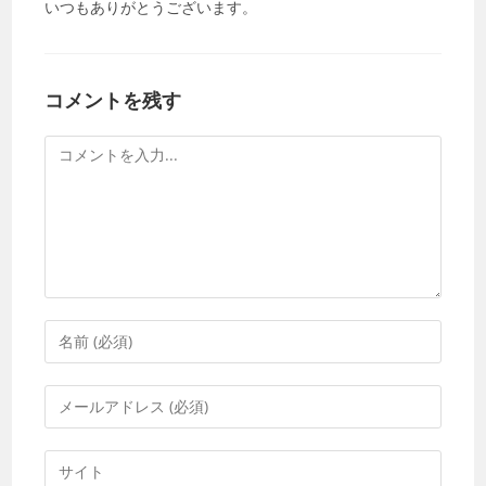
いつもありがとうございます。
コメントを残す
コ
メ
ン
ト
コ
メ
ン
メ
ト
ー
す
ル
Web
る
ア