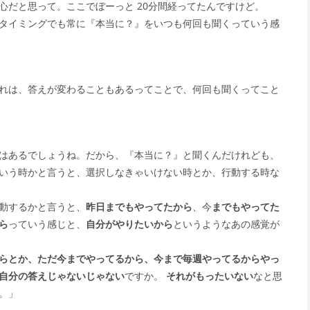
心だと思って。ここでぼーっと 20分間経ってたんですけど。
タイミングでも常に『本当に？』をいつも何回も聞くっていう感
れは、答えが変わることもあるってことで、何回も聞くってこと
はあるでしょうね。だから、『本当に？』と聞くんだけれども、
いう時かと言うと、選択しなきゃいけない時とか、行動する時な
動するかと言うと、
昨日までもやってたから
、今
までもやってた
ら
っていう感じと、
自分がやりたいから
というようなあの感覚が
らとか、ただ今までやってるから、今まで毎週やってるからやっ
自分の答えじゃないじゃない
ですか。
それがもったいない
なと思
。」