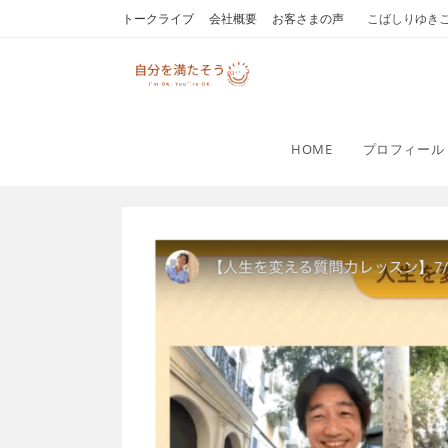
コ
トークライブ
会社概要
お客さまの声
こばしりゆき
ン
テ
ン
ツ
へ
HOME
プロフィール
ス
キ
ッ
プ