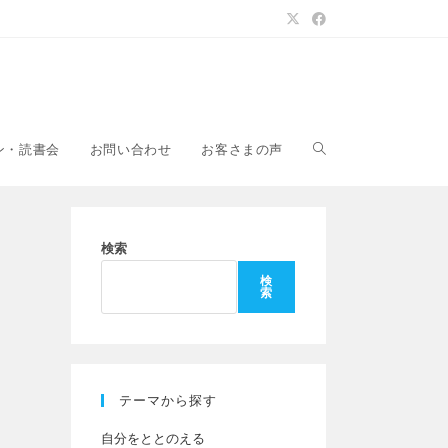
ウ
ン・読書会
お問い合わせ
お客さまの声
ェ
検索
検
索
ブ
サ
テーマから探す
自分をととのえる
イ