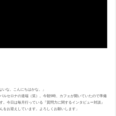
ないな。こんにちはかな。」
バルセロナの道端（笑）。今朝9時、カフェが開いていたので準備
す。今日は毎月行っている『質問力に関するインタビュー対談』
んをお迎えしています。よろしくお願いします」