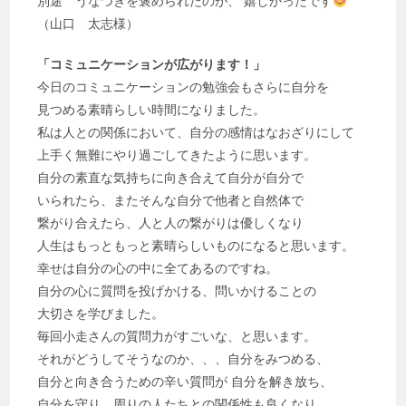
別途 うなづきを褒められたのが、 嬉しかったです
（山口 太志様）
「コミュニケーションが広がります！」
今日のコミュニケーションの勉強会もさらに自分を
見つめる素晴らしい時間になりました。
私は人との関係において、自分の感情はなおざりにして
上手く無難にやり過ごしてきたように思います。
自分の素直な気持ちに向き合えて自分が自分で
いられたら、またそんな自分で他者と自然体で
繋がり合えたら、人と人の繋がりは優しくなり
人生はもっともっと素晴らしいものになると思います。
幸せは自分の心の中に全てあるのですね。
自分の心に質問を投げかける、問いかけることの
大切さを学びました。
毎回小走さんの質問力がすごいな、と思います。
それがどうしてそうなのか、、、自分をみつめる、
自分と向き合うための辛い質問が 自分を解き放ち、
自分を守り、周りの人たちとの関係性も良くなり