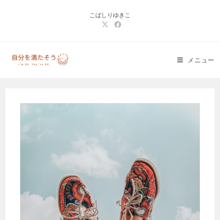
コ
こばしりゆきこ
ン
テ
ン
ツ
メニュー
へ
ス
キ
ッ
プ