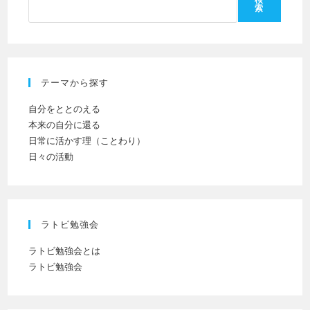
索
い。
し
(任
て
意)
く
だ
テーマから探す
さ
い
自分をととのえる
本来の自分に還る
日常に活かす理（ことわり）
日々の活動
ラトビ勉強会
ラトビ勉強会とは
ラトビ勉強会