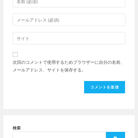
メ
ン
メ
ト
ー
す
ル
Web
る
ア
サ
名
ド
イ
前
レ
ト
ま
次回のコメントで使用するためブラウザーに自分の名前、
ス
の
た
メールアドレス、サイトを保存する。
を
URL
は
入
を
ユ
力
入
ー
し
力
ザ
て
し
ー
コ
て
名
メ
く
を
ン
だ
検索
入
ト
さ
力
検