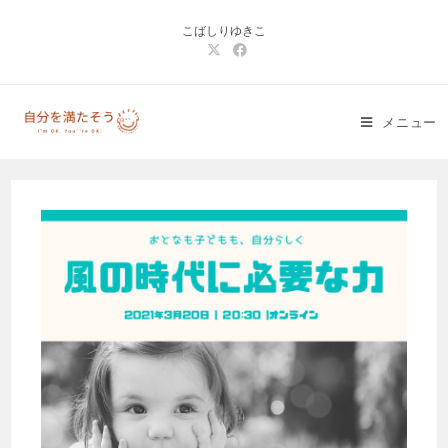
コ
こばしりゆきこ
ン
テ
ン
ツ
メニュー
へ
ス
キ
ッ
プ