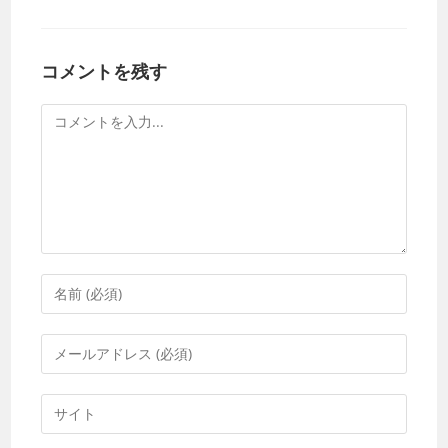
コメントを残す
コ
メ
ン
ト
コ
メ
ン
メ
ト
ー
す
ル
Web
る
ア
サ
名
ド