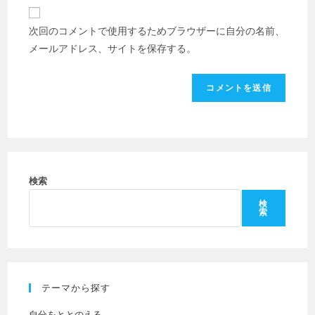
イ
前
レ
ト
ま
次回のコメントで使用するためブラウザーに自分の名前、
ス
の
た
メールアドレス、サイトを保存する。
を
URL
は
入
を
ユ
力
入
ー
し
力
ザ
て
し
ー
コ
て
名
メ
く
を
ン
だ
検索
入
ト
さ
力
検
索
い。
し
(任
て
意)
く
だ
テーマから探す
さ
い
自分をととのえる